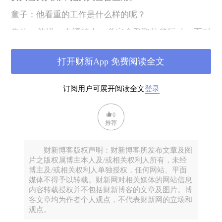
童子：他看重的工作是什么样的呢？
先生：他说，幸福的人，必定会采取某些行动，而对
其他的行动表现出本能的惧怕。
打开财新App 免费阅读全文
童子：他们只做自己喜欢做的事情？把兴趣与工作相
结合？这是理想状态，大部分人都达不到。
订阅用户可展开阅读全文
登录
先生：谈到兴趣，会把我们做的事情割裂成两块，感
兴趣的事与不感兴趣的事，做两块事情的态度截然不
0
同。
推荐
童子：难道幸福的人没有不感兴趣的事情？
财新博客版权声明：财新博客所发布文章及图
先生：尼采说，幸福的人，是轻快的、必然的、自由
片之版权属博主本人及/或相关权利人所有，未经
的。对做的事情，不管是不是感兴趣，心情都是轻快
博主及/或相关权利人单独授权，任何网站、平面
媒体不得予以转载。财新网对相关媒体的网站信息
的。
内容转载授权并不包括财新博客的文章及图片。博
童子：这不是圣人吗？
客文章均为作者个人观点，不代表财新网的立场和
观点。
先生：叶圣陶在《两法师》中对弘一法师李叔同异常