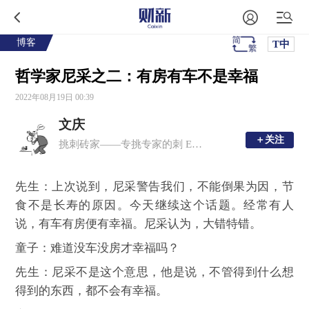
博客
T中
哲学家尼采之二：有房有车不是幸福
2022年08月19日 00:39
文庆
＋关注
＋关注
挑刺砖家——专挑专家的刺 E-mail:wqphil@126.com 微信公众号：zhuanyetiaoci
先生：上次说到，尼采警告我们，不能倒果为因，节
食不是长寿的原因。今天继续这个话题。经常有人
说，有车有房便有幸福。尼采认为，大错特错。
童子：难道没车没房才幸福吗？
先生：尼采不是这个意思，他是说，不管得到什么想
得到的东西，都不会有幸福。