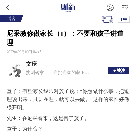
博客
T中
尼采教你做家长（1）：不要和孩子讲道
理
2022年09月09日 04:45
文庆
＋关注
＋关注
挑刺砖家——专挑专家的刺 E-mail:wqphil@126.com 微信公众号：zhuanyetiaoci
童子：有些家长经常对孩子说：“你想做什么事，把道
理说出来，只要在理，就可以去做。”这样的家长好像
很开明。
先生：在尼采看来，这是害了孩子。
童子：为什么？