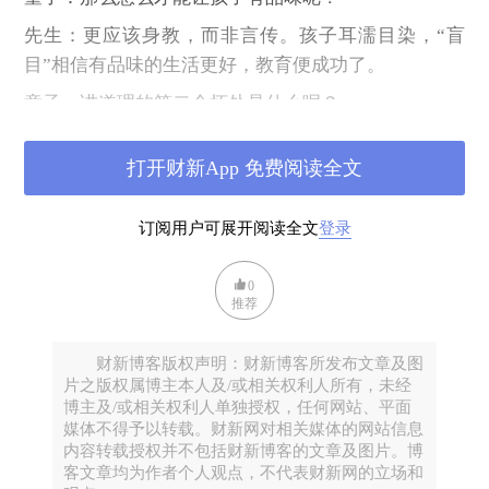
先生：更应该身教，而非言传。孩子耳濡目染，“盲
目”相信有品味的生活更好，教育便成功了。
童子：讲道理的第二个坏处是什么呢？
先生：总是鼓励孩子为自己的行为辩护，有时会让他
打开财新App 免费阅读全文
们出丑。孩子有时想做什么，并没有理由，硬让他们
说出个所以然，是强人所难。
订阅用户可展开阅读全文
登录
童子：如果孩子想不出理由，便说：“我就是想做这件
事，这就是理由。”
0
先生：家长不会认可这样的说法，因为做任何伤天害
推荐
理的事情，都可以这么说。
财新博客版权声明：财新博客所发布文章及图
童子：问题是，孩子没有伤天害理，只是有点随心所
片之版权属博主本人及/或相关权利人所有，未经
欲。
博主及/或相关权利人单独授权，任何网站、平面
媒体不得予以转载。财新网对相关媒体的网站信息
先生：理性的家长认为，随心所欲不是好事，讲不出
内容转载授权并不包括财新博客的文章及图片。博
道理的事情就不应该做。他们没有意识到，任何人做
客文章均为作者个人观点，不代表财新网的立场和